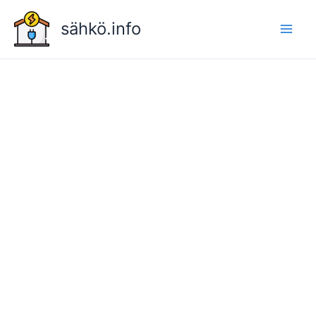
Siirry
sähkö.info
sisältöön